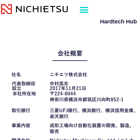
内
容
を
Hardtech Hub
ス
キ
ッ
プ
会社概要
社名
ニチエツ株式会社
代表取締役
中村高志
設立
2017年11月21日
本社所在地
〒224-0044
神奈川県横浜市都筑区川向町852-1
取引銀行
三菱UFJ銀行、横浜銀行、横浜信用金庫、
楽天銀行
事業内容
成形工場向け自動化装置の開発、製造、
販売